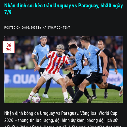
Nhận định soi kèo trận Uruguay vs Paraguay, 6h30 ngày
7/9
POSTED ON
06/09/2024
BY
KAISYOJPCONTENT
06
Sep
Nhận định bóng đá Uruguay vs Paraguay, Vòng loại World Cup
2026 – thông tin lực lượng, đội hình dự kiến, phong độ, lịch sử