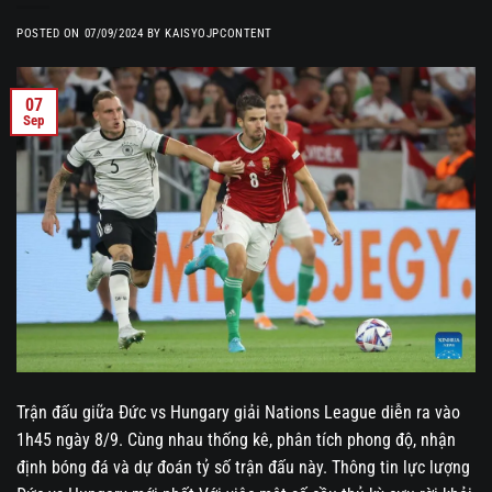
POSTED ON
07/09/2024
BY
KAISYOJPCONTENT
07
Sep
Trận đấu giữa Đức vs Hungary giải Nations League diễn ra vào
1h45 ngày 8/9. Cùng nhau thống kê, phân tích phong độ, nhận
định bóng đá và dự đoán tỷ số trận đấu này. Thông tin lực lượng