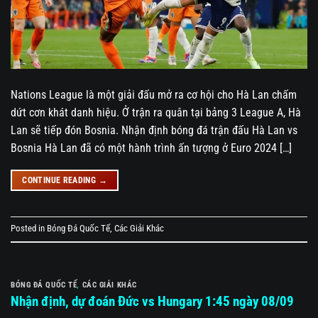
Nations League là một giải đấu mở ra cơ hội cho Hà Lan chấm
dứt cơn khát danh hiệu. Ở trận ra quân tại bảng 3 League A, Hà
Lan sẽ tiếp đón Bosnia. Nhận định bóng đá trận đấu Hà Lan vs
Bosnia Hà Lan đã có một hành trình ấn tượng ở Euro 2024 […]
CONTINUE READING
→
Posted in
Bóng Đá Quốc Tế
,
Các Giải Khác
BÓNG ĐÁ QUỐC TẾ
,
CÁC GIẢI KHÁC
Nhận định, dự đoán Đức vs Hungary 1:45 ngày 08/09