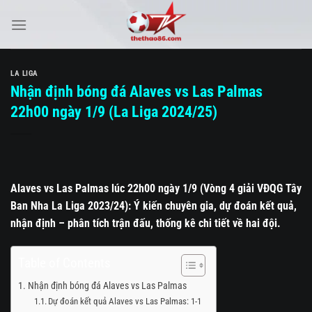
Skip
to
content
LA LIGA
Nhận định bóng đá Alaves vs Las Palmas
22h00 ngày 1/9 (La Liga 2024/25)
Alaves vs Las Palmas lúc 22h00 ngày 1/9 (Vòng 4 giải VĐQG Tây
Ban Nha La Liga 2023/24): Ý kiến chuyên gia, dự đoán kết quả,
nhận định – phân tích trận đấu, thống kê chi tiết về hai đội.
Table of Contents
Nhận định bóng đá Alaves vs Las Palmas
Dự đoán kết quả Alaves vs Las Palmas: 1-1