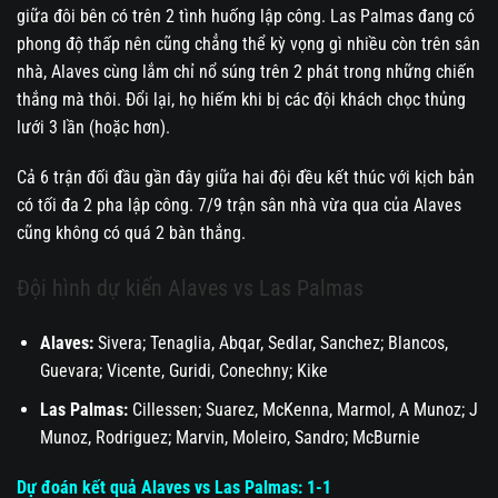
giữa đôi bên có trên 2 tình huống lập công. Las Palmas đang có
phong độ thấp nên cũng chẳng thể kỳ vọng gì nhiều còn trên sân
nhà, Alaves cùng lắm chỉ nổ súng trên 2 phát trong những chiến
thắng mà thôi. Đổi lại, họ hiếm khi bị các đội khách chọc thủng
lưới 3 lần (hoặc hơn).
Cả 6 trận đối đầu gần đây giữa hai đội đều kết thúc với kịch bản
có tối đa 2 pha lập công. 7/9 trận sân nhà vừa qua của Alaves
cũng không có quá 2 bàn thắng.
Đội hình dự kiến Alaves vs Las Palmas
Alaves:
Sivera; Tenaglia, Abqar, Sedlar, Sanchez; Blancos,
Guevara; Vicente, Guridi, Conechny; Kike
Las Palmas:
Cillessen; Suarez, McKenna, Marmol, A Munoz; J
Munoz, Rodriguez; Marvin, Moleiro, Sandro; McBurnie
Dự đoán kết quả Alaves vs Las Palmas: 1-1