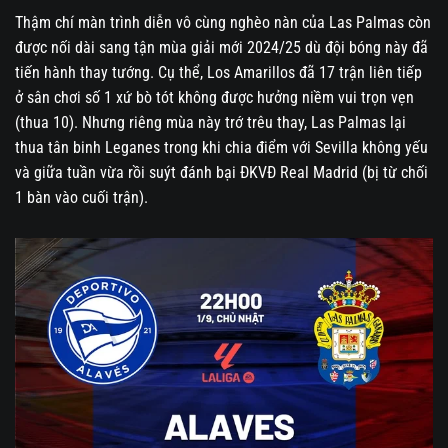
Thậm chí màn trình diễn vô cùng nghèo nàn của Las Palmas còn
được nối dài sang tận mùa giải mới 2024/25 dù đội bóng này đã
tiến hành thay tướng. Cụ thể, Los Amarillos đã 17 trận liên tiếp
ở sân chơi số 1 xứ bò tót không được hưởng niềm vui trọn vẹn
(thua 10). Nhưng riêng mùa này trớ trêu thay, Las Palmas lại
thua tân binh Leganes trong khi chia điểm với Sevilla không yếu
và giữa tuần vừa rồi suýt đánh bại ĐKVĐ Real Madrid (bị từ chối
1 bàn vào cuối trận).