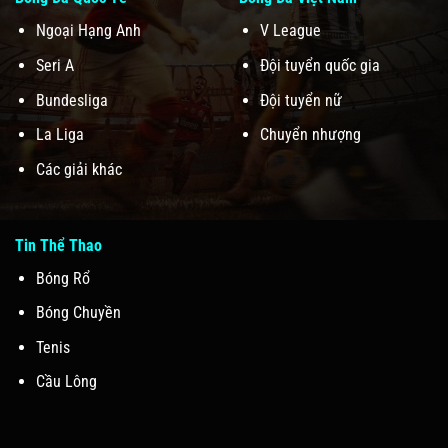
Ngoại Hạng Anh
V League
Seri A
Đội tuyển quốc gia
Bundesliga
Đội tuyển nữ
La Liga
Chuyển nhượng
Các giải khác
Tin Thể Thao
Bóng Rổ
Bóng Chuyền
Tenis
Cầu Lông