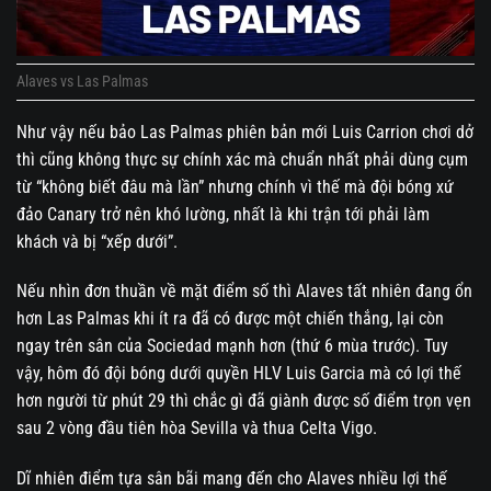
Alaves vs Las Palmas
Như vậy nếu bảo Las Palmas phiên bản mới Luis Carrion chơi dở
thì cũng không thực sự chính xác mà chuẩn nhất phải dùng cụm
từ “không biết đâu mà lần” nhưng chính vì thế mà đội bóng xứ
đảo Canary trở nên khó lường, nhất là khi trận tới phải làm
khách và bị “xếp dưới”.
Nếu nhìn đơn thuần về mặt điểm số thì Alaves tất nhiên đang ổn
hơn Las Palmas khi ít ra đã có được một chiến thắng, lại còn
ngay trên sân của Sociedad mạnh hơn (thứ 6 mùa trước). Tuy
vậy, hôm đó đội bóng dưới quyền HLV Luis Garcia mà có lợi thế
hơn người từ phút 29 thì chắc gì đã giành được số điểm trọn vẹn
sau 2 vòng đầu tiên hòa Sevilla và thua Celta Vigo.
Dĩ nhiên điểm tựa sân bãi mang đến cho Alaves nhiều lợi thế