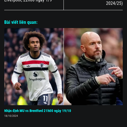
2024/25)
Bài viết liên quan:
Nhận định MU vs Brentford 21h00 ngày 19/10
18/10/2024