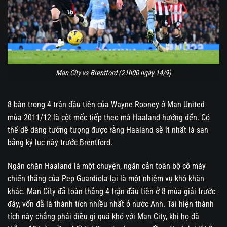
Man City vs Brentford (21h00 ngày 14/9)
8 bàn trong 4 trận đầu tiên của Wayne Rooney ở Man United
mùa 2011/12 là cột mốc tiếp theo mà Haaland hướng đến. Có
thể dễ dàng tưởng tượng được rằng Haaland sẽ ít nhất là san
bằng kỷ lục này trước Brentford.
Ngăn chặn Haaland là một chuyện, ngăn cản toàn bộ cỗ máy
chiến thắng của Pep Guardiola lại là một nhiệm vụ khó khăn
khác. Man City đã toàn thắng 4 trận đầu tiên ở 8 mùa giải trước
đây, vốn đã là thành tích nhiều nhất ở nước Anh. Tái hiện thành
tích này chẳng phải điều gì quá khó với Man City, khi họ đã