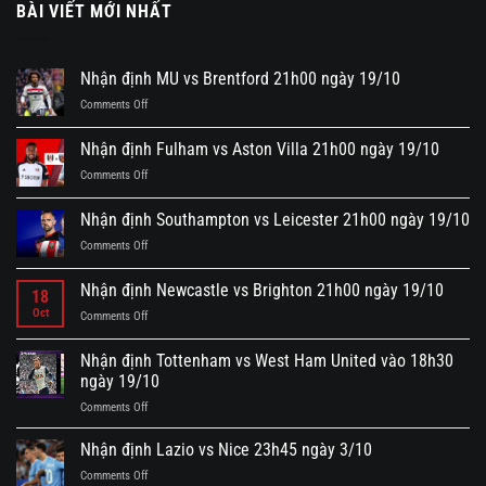
BÀI VIẾT MỚI NHẤT
Nhận định MU vs Brentford 21h00 ngày 19/10
Comments Off
on
Nhận
định
Nhận định Fulham vs Aston Villa 21h00 ngày 19/10
MU
Comments Off
on
vs
Nhận
Brentford
định
21h00
Nhận định Southampton vs Leicester 21h00 ngày 19/10
Fulham
ngày
Comments Off
on
vs
19/10
Nhận
Aston
định
Villa
Nhận định Newcastle vs Brighton 21h00 ngày 19/10
18
Southampton
21h00
Oct
Comments Off
on
vs
ngày
Nhận
Leicester
19/10
định
21h00
Nhận định Tottenham vs West Ham United vào 18h30
Newcastle
ngày
ngày 19/10
vs
19/10
Comments Off
on
Brighton
Nhận
21h00
định
ngày
Nhận định Lazio vs Nice 23h45 ngày 3/10
Tottenham
19/10
Comments Off
on
vs