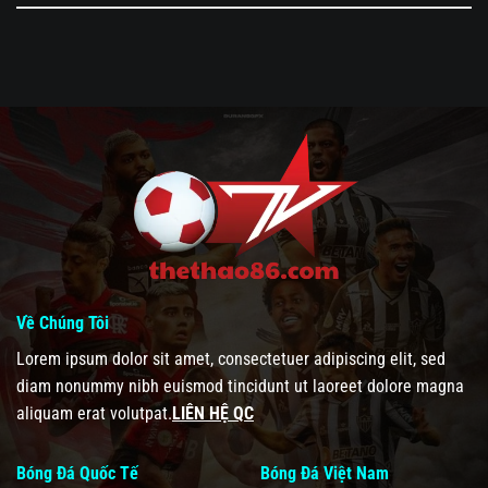
Về Chúng Tôi
Lorem ipsum dolor sit amet, consectetuer adipiscing elit, sed
diam nonummy nibh euismod tincidunt ut laoreet dolore magna
aliquam erat volutpat.
LIÊN HỆ QC
Bóng Đá Quốc Tế
Bóng Đá Việt Nam