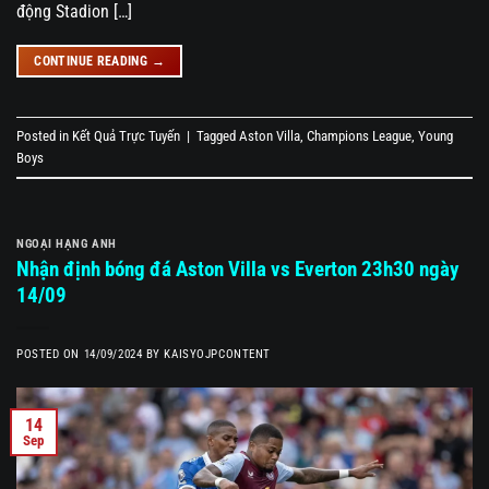
động Stadion […]
CONTINUE READING
→
Posted in
Kết Quả Trực Tuyến
|
Tagged
Aston Villa
,
Champions League
,
Young
Boys
NGOẠI HẠNG ANH
Nhận định bóng đá Aston Villa vs Everton 23h30 ngày
14/09
POSTED ON
14/09/2024
BY
KAISYOJPCONTENT
14
Sep