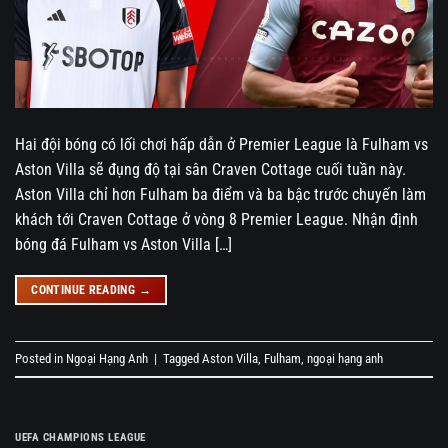
Hai đội bóng có lối chơi hấp dẫn ở Premier League là Fulham vs
Aston Villa sẽ đụng độ tại sân Craven Cottage cuối tuần này.
Aston Villa chỉ hơn Fulham ba điểm và ba bậc trước chuyến làm
khách tới Craven Cottage ở vòng 8 Premier League. Nhận định
bóng đá Fulham vs Aston Villa […]
CONTINUE READING
→
Posted in
Ngoại Hạng Anh
|
Tagged
Aston Villa
,
Fulham
,
ngoại hạng anh
UEFA CHAMPIONS LEAGUE