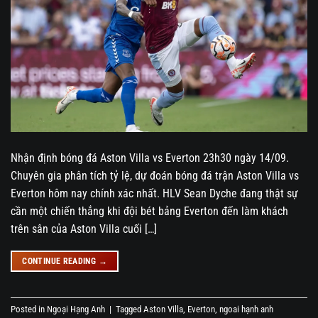
Nhận định bóng đá Aston Villa vs Everton 23h30 ngày 14/09.
Chuyên gia phân tích tỷ lệ, dự đoán bóng đá trận Aston Villa vs
Everton hôm nay chính xác nhất. HLV Sean Dyche đang thật sự
cần một chiến thắng khi đội bét bảng Everton đến làm khách
trên sân của Aston Villa cuối […]
CONTINUE READING
→
Posted in
Ngoại Hạng Anh
|
Tagged
Aston Villa
,
Everton
,
ngoai hạnh anh