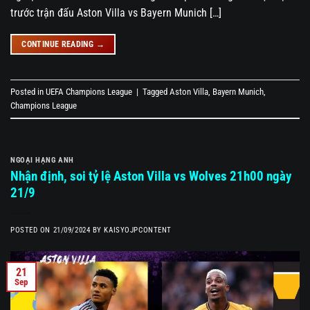
trước trận đấu Aston Villa vs Bayern Munich […]
CONTINUE READING
→
Posted in
UEFA Champions League
|
Tagged
Aston Villa
,
Bayern Munich
,
Champions League
NGOẠI HẠNG ANH
Nhận định, soi tỷ lệ Aston Villa vs Wolves 21h00 ngày
21/9
POSTED ON
21/09/2024
BY
KAISYOJPCONTENT
21
Sep