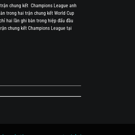
ọi trận chung kết Champions League anh
àn trong hai trận chung kết World Cup
chỉ hai lần ghi bàn trong hiệp đấu đầu
 trận chung kết Champions League tại