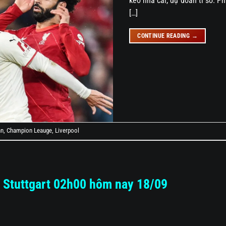
kèo nhà cái, dự đoán tỉ số. P
[…]
CONTINUE READING
→
an
,
Champion Leauge
,
Liverpool
 Stuttgart 02h00 hôm nay 18/09