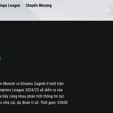
ropa League
Chuyển Nhượng
4
n Munich vs Dinamo Zagreb ở lượt trận
mpions League 2024/25 sẽ diễn ra vào
a hãy cùng nhau phân tích thông tin lực
èo nhà cái, dự đoán tỉ số. Thời gian: 02h00