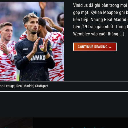
Vinicius đã ghi bàn trong m
góp mặt. Kylian Mbappe ghi b
liên tiếp. Nhưng Real Madrid 
tiên ở 9 trận gần nhất. Trong
Wembley vào cuối tháng […]
CONTINUE READING
→
on Leauge
,
Real Madrid
,
Stuttgart