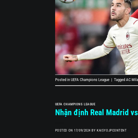
Posted in
UEFA Champions League
|
Tagged
AC Mil
UEFA CHAMPIONS LEAGUE
Nhận định Real Madrid vs
POSTED ON
17/09/2024
BY
KAISYOJPCONTENT