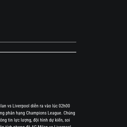
lan vs Liverpool diễn ra vào lúc 02h00
vòng phân hạng Champions League. Chúng
ng tin lực lượng, đội hình dự kiến, soi