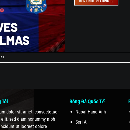
CONTINUE READING
→
mas
 Tôi
Bóng Đá Quốc Tế
um dolor sit amet, consectetuer
Ngoại Hạng Anh
g elit, sed diam nonummy nibh
Seri A
ncidunt ut laoreet dolore