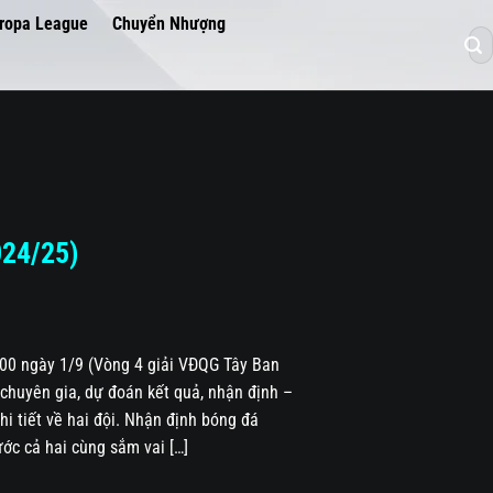
ropa League
Chuyển Nhượng
024/25)
h00 ngày 1/9 (Vòng 4 giải VĐQG Tây Ban
 chuyên gia, dự đoán kết quả, nhận định –
hi tiết về hai đội. Nhận định bóng đá
ớc cả hai cùng sắm vai […]